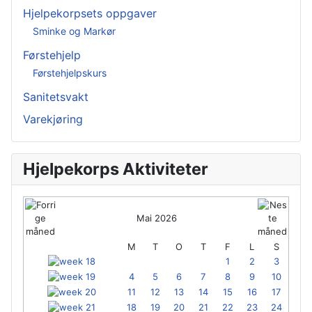
Hjelpekorpsets oppgaver
Sminke og Markør
Førstehjelp
Førstehjelpskurs
Sanitetsvakt
Varekjøring
Hjelpekorps Aktiviteter
Mai 2026
M
T
O
T
F
L
S
1
2
3
4
5
6
7
8
9
10
11
12
13
14
15
16
17
18
19
20
21
22
23
24