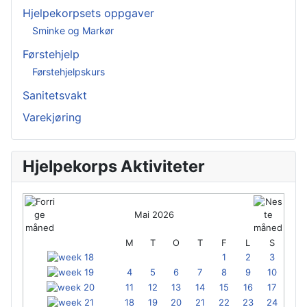
Hjelpekorpsets oppgaver
Sminke og Markør
Førstehjelp
Førstehjelpskurs
Sanitetsvakt
Varekjøring
Hjelpekorps Aktiviteter
Mai 2026
M
T
O
T
F
L
S
1
2
3
4
5
6
7
8
9
10
11
12
13
14
15
16
17
18
19
20
21
22
23
24