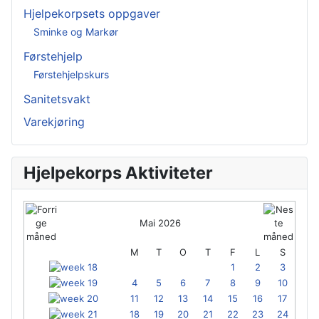
Hjelpekorpsets oppgaver
Sminke og Markør
Førstehjelp
Førstehjelpskurs
Sanitetsvakt
Varekjøring
Hjelpekorps Aktiviteter
Mai 2026
M
T
O
T
F
L
S
1
2
3
4
5
6
7
8
9
10
11
12
13
14
15
16
17
18
19
20
21
22
23
24